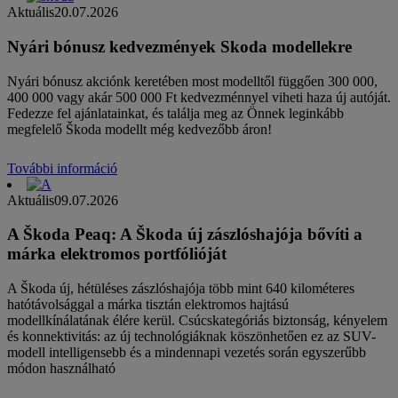
Aktuális
20.07.2026
Nyári bónusz kedvezmények Skoda modellekre
Nyári bónusz akciónk keretében most modelltől függően 300 000,
400 000 vagy akár 500 000 Ft kedvezménnyel viheti haza új autóját.
Fedezze fel ajánlatainkat, és találja meg az Önnek leginkább
megfelelő Škoda modellt még kedvezőbb áron!
További információ
Aktuális
09.07.2026
A Škoda Peaq: A Škoda új zászlóshajója bővíti a
márka elektromos portfólióját
A Škoda új, hétüléses zászlóshajója több mint 640 kilométeres
hatótávolsággal a márka tisztán elektromos hajtású
modellkínálatának élére kerül. Csúcskategóriás biztonság, kényelem
és konnektivitás: az új technológiáknak köszönhetően ez az SUV-
modell intelligensebb és a mindennapi vezetés során egyszerűbb
módon használható