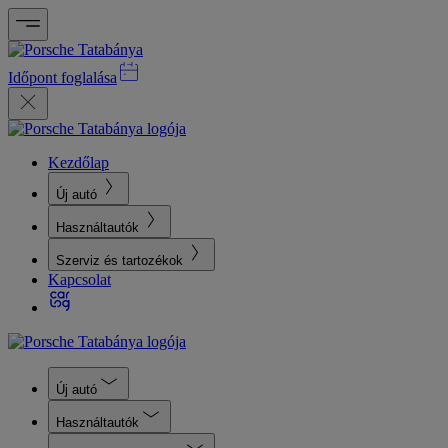
Időpont foglalása
Kezdőlap
Új autó
Használtautók
Szerviz és tartozékok
Kapcsolat
Új autó
Használtautók