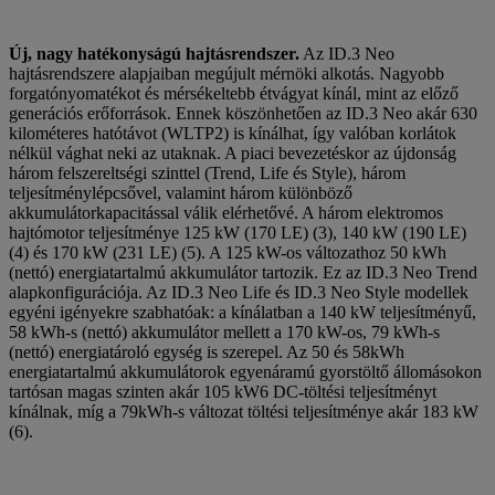
Új, nagy hatékonyságú hajtásrendszer.
Az ID.3 Neo
hajtásrendszere alapjaiban megújult mérnöki alkotás. Nagyobb
forgatónyomatékot és mérsékeltebb étvágyat kínál, mint az előző
generációs erőforrások. Ennek köszönhetően az ID.3 Neo akár 630
kilométeres hatótávot (WLTP2) is kínálhat, így valóban korlátok
nélkül vághat neki az utaknak. A piaci bevezetéskor az újdonság
három felszereltségi szinttel (Trend, Life és Style), három
teljesítménylépcsővel, valamint három különböző
akkumulátorkapacitással válik elérhetővé. A három elektromos
hajtómotor teljesítménye 125 kW (170 LE) (3), 140 kW (190 LE)
(4) és 170 kW (231 LE) (5). A 125 kW-os változathoz 50 kWh
(nettó) energiatartalmú akkumulátor tartozik. Ez az ID.3 Neo Trend
alapkonfigurációja. Az ID.3 Neo Life és ID.3 Neo Style modellek
egyéni igényekre szabhatóak: a kínálatban a 140 kW teljesítményű,
58 kWh-s (nettó) akkumulátor mellett a 170 kW-os, 79 kWh-s
(nettó) energiatároló egység is szerepel. Az 50 és 58kWh
energiatartalmú akkumulátorok egyenáramú gyorstöltő állomásokon
tartósan magas szinten akár 105 kW6 DC-töltési teljesítményt
kínálnak, míg a 79kWh-s változat töltési teljesítménye akár 183 kW
(6).