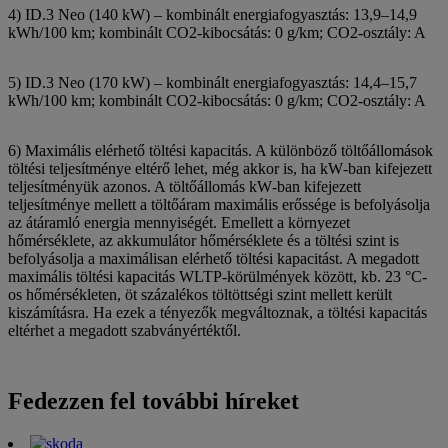
4) ID.3 Neo (140 kW) – kombinált energiafogyasztás: 13,9–14,9
kWh/100 km; kombinált CO2-kibocsátás: 0 g/km; CO2-osztály: A
5) ID.3 Neo (170 kW) – kombinált energiafogyasztás: 14,4–15,7
kWh/100 km; kombinált CO2-kibocsátás: 0 g/km; CO2-osztály: A
6) Maximális elérhető töltési kapacitás. A különböző töltőállomások
töltési teljesítménye eltérő lehet, még akkor is, ha kW‑ban kifejezett
teljesítményük azonos. A töltőállomás kW‑ban kifejezett
teljesítménye mellett a töltőáram maximális erőssége is befolyásolja
az átáramló energia mennyiségét. Emellett a környezet
hőmérséklete, az akkumulátor hőmérséklete és a töltési szint is
befolyásolja a maximálisan elérhető töltési kapacitást. A megadott
maximális töltési kapacitás WLTP-körülmények között, kb. 23 °C-
os hőmérsékleten, öt százalékos töltöttségi szint mellett került
kiszámításra. Ha ezek a tényezők megváltoznak, a töltési kapacitás
eltérhet a megadott szabványértéktől.
Fedezzen fel további híreket