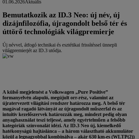
01.06.2026
Aktuális
Bemutatkozik az ID.3 Neo: új név, új
dizájnfilozófia, újragondolt belső tér és
úttörő technológiák világpremierje
Új névvel, átfogó technikai és esztétikai frissítéssel ünnepli
világpremierjét az ID.3 utódja.
A külső megjelenést a Volkswagen „Pure Positive”
formanyelvén alapuló, megújult orr-rész, valamint az
újratervezett világítási rendszer határozza meg. A belső tér
magával ragadó látványát az újragondolt műszerfal és az
intuitív kezelőszervek határozzák meg, mindezt pedig olyan
anyaghasználat teszi teljessé, amely egyértelműen a felsőbb
kategóriák színvonalát idézi. Az ID.3 Neo új, kiemelkedő
hatékonyságú hajtáslánca – a három választható akkumulátor
közül a legnagyobbal kombinálva – akár 630 km-es (WLTP(2))