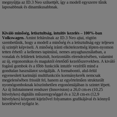
megnyújtja az ID.3 Neo sziluettjét, így a modell egyszerre tűnik
laposabbnak és dinamikusabbnak.
Kiváló minőség, letisztultság, intuitív kezelés – 100%-ban
Volkswagen.
Amint feltárulnak az ID.3 Neo ajtai, rögtön
szembetűnik, hogy a modell a minőség és a letisztultság egy teljesen
új szintjét képviseli. A minőség iránti elkötelezettség lépten-nyomon
tetten érhető: a kellemes tapintású, nemes anyaghasználatban, a
vonalak és felületek letisztult, horizontális elrendezésében, valamint
az új, ergonomikus és maguktól értetődő kezelőszervekben. A kiváló
fogású gombok és a főbb funkciók intuitív vezérlői mind a
gondtalan használatot szolgálják. A formabontó, alul-felül
egyenesített karimájú multifunkciós kormánykerék nemcsak
megjelenésében frissült fel, hanem az egyértelműen strukturált
nyomógomboknak köszönhetően ergonómiájában is szintet lépett.
Az új Infotainment rendszer (Innovision) a 26,0 cm-es (10,25
hüvelykes) digitális műszeregységgel és a 32,8 cm-es (12,9
hüvelykes) központi kijelzővel folyamatos grafikájával és könnyű
kezelésével nyűgöz le.