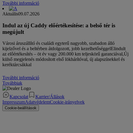
További információ
Aktuális
09.07.2026
Indul az új Caddy előértékesítése: a belső tér is
megújult
Városi áruszállító és családi egyterű nagyobb, szabadon álló
kijelzővel és a beltérben átdolgozott, jobb kezelhetőséggelElindult
az előértékesítés – öt év vagy 200.000 km teljeskörű garanciával,Új
külső megjelenés módosított első lökhárítóval, új alapszínekkel és
keréktárcsákkal
További információ
Továbbiak
Kapcsolat
Karrier/Állások
Impresszum
Adatvédelem
Cookie-irányelvek
Cookie-beállítások