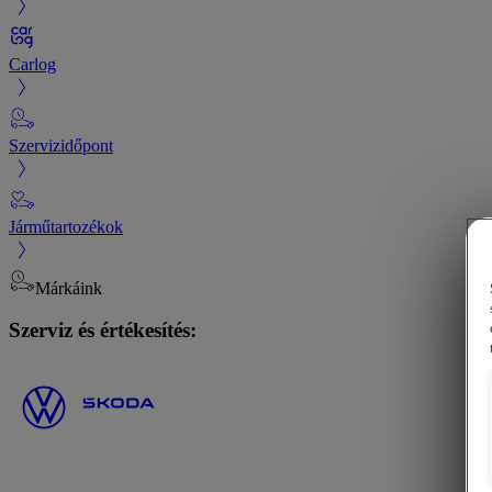
Carlog
Szervizidőpont
Járműtartozékok
Márkáink
Szerviz és értékesítés: