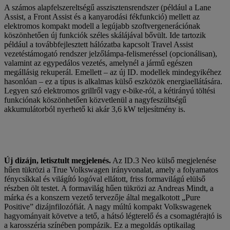
A számos alapfelszereltségű asszisztensrendszer (például a Lane
Assist, a Front Assist és a kanyarodási fékfunkció) mellett az
elektromos kompakt modell a legújabb szoftvergenerációnak
köszönhetően új funkciók széles skálájával bővült. Ide tartozik
például a továbbfejlesztett hálózatba kapcsolt Travel Assist
vezetéstámogató rendszer jelzőlámpa-felismeréssel (opcionálisan),
valamint az egypedálos vezetés, amelynél a jármű egészen
megállásig rekuperál. Emellett – az új ID. modellek mindegyikéhez
hasonlóan – ez a típus is alkalmas külső eszközök energiaellátására.
Legyen szó elektromos grillről vagy e-bike-ról, a kétirányú töltési
funkciónak köszönhetően közvetlenül a nagyfeszültségű
akkumulátorból nyerhető ki akár 3,6 kW teljesítmény is.
Új dizájn, letisztult megjelenés.
Az ID.3 Neo külső megjelenése
hűen tükrözi a True Volkswagen irányvonalat, amely a folyamatos
fénycsíkkal és világító logóval ellátott, friss formavilágú elülső
részben ölt testet. A formavilág hűen tükrözi az Andreas Mindt, a
márka és a konszern vezető tervezője által megalkotott „Pure
Positive” dizájnfilozófiát. A nagy múltú kompakt Volkswagenek
hagyományait követve a tető, a hátsó légterelő és a csomagtérajtó is
a karosszéria színében pompázik. Ez a megoldás optikailag