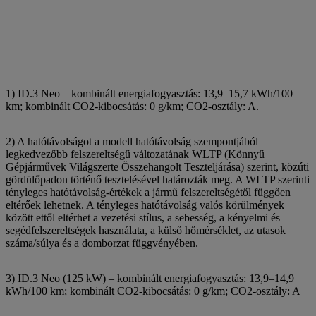
1) ID.3 Neo – kombinált energiafogyasztás: 13,9–15,7 kWh/100
km; kombinált CO2-kibocsátás: 0 g/km; CO2-osztály: A.
2) A hatótávolságot a modell hatótávolság szempontjából
legkedvezőbb felszereltségű változatának WLTP (Könnyű
Gépjárművek Világszerte Összehangolt Teszteljárása) szerint, közúti
gördülőpadon történő tesztelésével határozták meg. A WLTP szerinti
tényleges hatótávolság‑értékek a jármű felszereltségétől függően
eltérőek lehetnek. A tényleges hatótávolság valós körülmények
között ettől eltérhet a vezetési stílus, a sebesség, a kényelmi és
segédfelszereltségek használata, a külső hőmérséklet, az utasok
száma/súlya és a domborzat függvényében.
3) ID.3 Neo (125 kW) – kombinált energiafogyasztás: 13,9–14,9
kWh/100 km; kombinált CO2-kibocsátás: 0 g/km; CO2-osztály: A