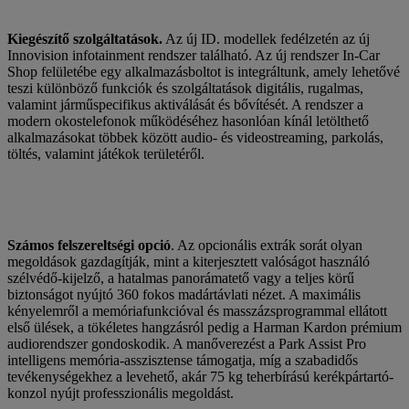
Kiegészítő szolgáltatások.
Az új ID. modellek fedélzetén az új
Innovision infotainment rendszer található. Az új rendszer In-Car
Shop felületébe egy alkalmazásboltot is integráltunk, amely lehetővé
teszi különböző funkciók és szolgáltatások digitális, rugalmas,
valamint járműspecifikus aktiválását és bővítését. A rendszer a
modern okostelefonok működéséhez hasonlóan kínál letölthető
alkalmazásokat többek között audio- és videostreaming, parkolás,
töltés, valamint játékok területéről.
Számos felszereltségi opció
. Az opcionális extrák sorát olyan
megoldások gazdagítják, mint a kiterjesztett valóságot használó
szélvédő-kijelző, a hatalmas panorámatető vagy a teljes körű
biztonságot nyújtó 360 fokos madártávlati nézet. A maximális
kényelemről a memóriafunkcióval és masszázsprogrammal ellátott
első ülések, a tökéletes hangzásról pedig a Harman Kardon prémium
audiorendszer gondoskodik. A manőverezést a Park Assist Pro
intelligens memória-asszisztense támogatja, míg a szabadidős
tevékenységekhez a levehető, akár 75 kg teherbírású kerékpártartó-
konzol nyújt professzionális megoldást.