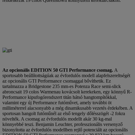
rendelkezik 19 colos Queenstown könnyűfém keréktárcsákon.
Az opcionális EDITION 50 GTI Performance csomag.
A
sportosabb beállítottságúak az évfordulós modell alapfelszereltségét
az opcionális GTI Performance csomaggal bővíthetik. Ez
tartalmazza a Bridgestone 235 mm-es Potenza Race semi-slick
abroncsait 19 colos Warmenau kovácsolt kerekeken, egy könnyű R-
Performance kipufogórendszert titán hátsó hangtompítókkal,
valamint egy új Performance futóművet, amely további öt
milliméterrel alacsonyabb a még dinamikusabb vezetés érdekében. A
sportosan hangolt futóműnél az első tengely dőlésszögét -2 fokra
növelték. A csomag az évfordulós modellt akár 30 kg-mal
könnyebbé teszi. Benjamin Leuchter, professzionális versenyző
bizonyította az évfordulós modellben rejlő potenciált az opcionális