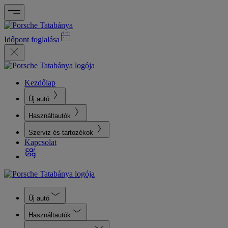
Időpont foglalása
Kezdőlap
Új autó
Használtautók
Szerviz és tartozékok
Kapcsolat
Új autó
Használtautók