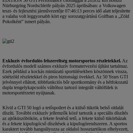
EDITION 50 GTI Performance csomaggal a 20,832 km hosszú
Nürburgring Nordschleife pályán 2025 áprilisában: a Volkswagen
teszt- és fejlesztési járművezetője 07:46:13 perces idő alatt teljesítette
a valaha volt leggyorsabb kört egy sorozatgyártású Golfban a „Zöld
Pokolként” ismert pályán.
Exkluzív évfordulós felszereltség motorsportos részletekkel.
Az
évfordulós modell számos exkluzív formatervezési újítást tartalmaz.
Ezek például a kockás mintázatú sportülésekben köszönnek vissza,
sötétzöld részletekkel és piros biztonsági övekkel. Az 50 Years GTI
jelvénnyel ellátott, többfunkciós bőr sportkormány és a hétfokozatú
dupla tengelykapcsolós váltóhoz tartozó integrált váltófülek is
motorsportérzetet nyújtanak.
Kívül a GTI 50 logó a tetőspoilert és a külső tükrök belső oldalát
díszíti. További exkluzív jellemzők közé tartozik a speciális díszítés
az ajtóküszöbökön, a fekete festésű tető, a fekete külső tükörházak
és a fekete kipufogócső díszítések a kipufogórendszeren. A sportos
karaktert tovább hangsúlyozza az oldalsó hossztartókon elhelyezett,