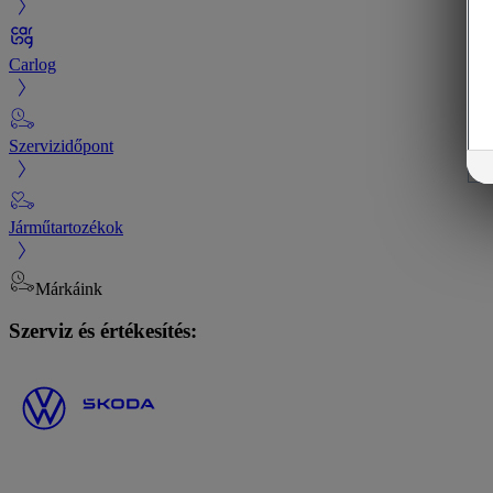
Carlog
Szervizidőpont
Járműtartozékok
Márkáink
Szerviz és értékesítés: