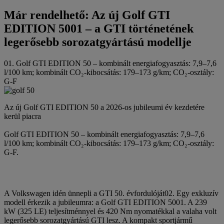
Már rendelhető: Az új Golf GTI
EDITION 5001 – a GTI történetének
legerősebb sorozatgyártású modellje
01. Golf GTI EDITION 50 – kombinált energiafogyasztás: 7,9–7,6
l/100 km; kombinált CO₂-kibocsátás: 179–173 g/km; CO₂-osztály:
G-F
Az új Golf GTI EDITION 50 a 2026-os jubileumi év kezdetére
kerül piacra
Golf GTI EDITION 50 – kombinált energiafogyasztás: 7,9–7,6
l/100 km; kombinált CO₂-kibocsátás: 179–173 g/km; CO₂-osztály:
G-F.
A Volkswagen idén ünnepli a GTI 50. évfordulóját02. Egy exkluzív
modell érkezik a jubileumra: a Golf GTI EDITION 5001. A 239
kW (325 LE) teljesítménnyel és 420 Nm nyomatékkal a valaha volt
legerősebb sorozatgyártású GTI lesz. A kompakt sportjármű