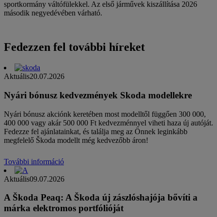
sportkormány váltófülekkel. Az első járművek kiszállítása 2026
második negyedévében várható.
Fedezzen fel további híreket
Aktuális
20.07.2026
Nyári bónusz kedvezmények Skoda modellekre
Nyári bónusz akciónk keretében most modelltől függően 300 000,
400 000 vagy akár 500 000 Ft kedvezménnyel viheti haza új autóját.
Fedezze fel ajánlatainkat, és találja meg az Önnek leginkább
megfelelő Škoda modellt még kedvezőbb áron!
További információ
Aktuális
09.07.2026
A Škoda Peaq: A Škoda új zászlóshajója bővíti a
márka elektromos portfólióját