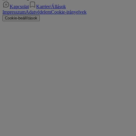
Kapcsolat
Karrier/Állások
Impresszum
Adatvédelem
Cookie-irányelvek
Cookie-beállítások