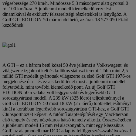
végsebessége 270 km/h. Mindössze 5,3 másodperc alatt gyorsul 0-
ról 100 km/h-ra. A jubileumi modell kiemelkedő vezetési
dinamikával és exkluzív felszereltségi részletekkel is lenyűgöz. A
Golf GTI EDITION 50 már rendelhető, az árak 18 577 050 Ft-tól
kezdődnek.
A GTI – ez a három betű közel 50 éve jellemzi a Volkswagent, és
világszerte izgalmat kelt és kultikus státuszt teremt. Több mint 2,5
millió GTI modellt gyártottak világszerte az első Golf GTI 1976-os
megjelenése óta – és ez a sikertörténet most a jubileumi modellel
folytatódik, mint további kiemelkedő pont. Az új Golf GTI
EDITION 50 a valaha volt leggyorsabb és legerősebb GTI
sorozatgyártású modell. A 239 kW (325 lóerő) teljesítménnyel a
Golf GTI EDITION 50 most 18 kW (25 lóerő) többletteljesítményt
kínál a korábban legerősebb sorozatgyártású GTI-hez, a Golf GTI
Clubsporthoz03 képest. A futómű alapfelépítését egy MacPherson
első tengely és egy négykaros hátsó tengely alkotja. Összességében
a jubileumi modell 15 mm-rel alacsonyabb, mint egy klasszikus
Golf, az alapmodell már DCC adaptív felfüggesztés-szabályozással