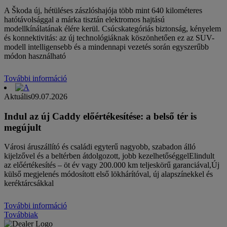
A Škoda új, hétüléses zászlóshajója több mint 640 kilométeres
hatótávolsággal a márka tisztán elektromos hajtású
modellkínálatának élére kerül. Csúcskategóriás biztonság, kényelem
és konnektivitás: az új technológiáknak köszönhetően ez az SUV-
modell intelligensebb és a mindennapi vezetés során egyszerűbb
módon használható
További információ
Aktuális
09.07.2026
Indul az új Caddy előértékesítése: a belső tér is
megújult
Városi áruszállító és családi egyterű nagyobb, szabadon álló
kijelzővel és a beltérben átdolgozott, jobb kezelhetőséggelElindult
az előértékesítés – öt év vagy 200.000 km teljeskörű garanciával,Új
külső megjelenés módosított első lökhárítóval, új alapszínekkel és
keréktárcsákkal
További információ
Továbbiak