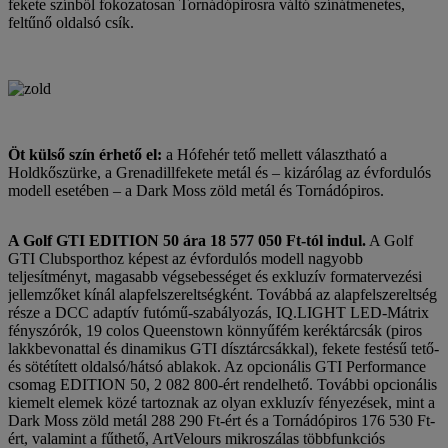
fekete színből fokozatosan Tornádópirosra váltó színátmenetes,
feltűnő oldalsó csík.
Öt külső szín érhető el:
a Hófehér tető mellett választható a
Holdkőszürke, a Grenadillfekete metál és – kizárólag az évfordulós
modell esetében – a Dark Moss zöld metál és Tornádópiros.
A Golf GTI EDITION 50 ára 18 577 050 Ft-tól indul.
A Golf
GTI Clubsporthoz képest az évfordulós modell nagyobb
teljesítményt, magasabb végsebességet és exkluzív formatervezési
jellemzőket kínál alapfelszereltségként. Továbbá az alapfelszereltség
része a DCC adaptív futómű-szabályozás, IQ.LIGHT LED-Mátrix
fényszórók, 19 colos Queenstown könnyűfém keréktárcsák (piros
lakkbevonattal és dinamikus GTI dísztárcsákkal), fekete festésű tető-
és sötétített oldalsó/hátsó ablakok. Az opcionális GTI Performance
csomag EDITION 50, 2 082 800-ért rendelhető. További opcionális
kiemelt elemek közé tartoznak az olyan exkluzív fényezések, mint a
Dark Moss zöld metál 288 290 Ft-ért és a Tornádópiros 176 530 Ft-
ért, valamint a fűthető, ArtVelours mikroszálas többfunkciós