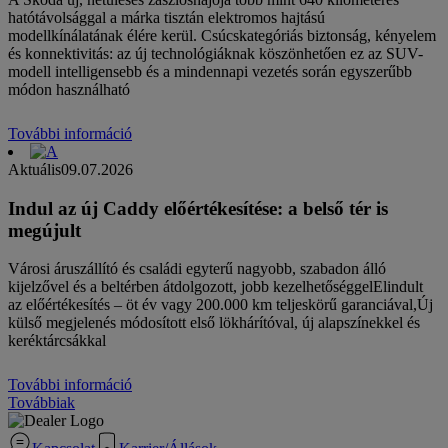
hatótávolsággal a márka tisztán elektromos hajtású
modellkínálatának élére kerül. Csúcskategóriás biztonság, kényelem
és konnektivitás: az új technológiáknak köszönhetően ez az SUV-
modell intelligensebb és a mindennapi vezetés során egyszerűbb
módon használható
További információ
Aktuális
09.07.2026
Indul az új Caddy előértékesítése: a belső tér is
megújult
Városi áruszállító és családi egyterű nagyobb, szabadon álló
kijelzővel és a beltérben átdolgozott, jobb kezelhetőséggelElindult
az előértékesítés – öt év vagy 200.000 km teljeskörű garanciával,Új
külső megjelenés módosított első lökhárítóval, új alapszínekkel és
keréktárcsákkal
További információ
Továbbiak