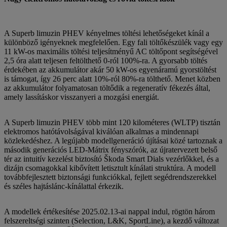
A Superb limuzin PHEV kényelmes töltési lehetőségeket kínál a
különböző igényeknek megfelelően. Egy fali töltőkészülék vagy egy
11 kW-os maximális töltési teljesítményű AC töltőpont segítségével
2,5 óra alatt teljesen feltölthető 0-ról 100%-ra. A gyorsabb töltés
érdekében az akkumulátor akár 50 kW-os egyenáramú gyorstöltést
is támogat, így 26 perc alatt 10%-ról 80%-ra tölthető. Menet közben
az akkumulátor folyamatosan töltődik a regeneratív fékezés által,
amely lassításkor visszanyeri a mozgási energiát.
A Superb limuzin PHEV több mint 120 kilométeres (WLTP) tisztán
elektromos hatótávolságával kiválóan alkalmas a mindennapi
közlekedéshez. A legújabb modellgeneráció újításai közé tartoznak a
második generációs LED-Mátrix fényszórók, az újratervezett belső
tér az intuitív kezelést biztosító Škoda Smart Dials vezérlőkkel, és a
dizájn csomagokkal kibővített letisztult kínálati struktúra. A modell
továbbfejlesztett biztonsági funkciókkal, fejlett segédrendszerekkel
és széles hajtáslánc-kínálattal érkezik.
A modellek értékesítése 2025.02.13-ai nappal indul, rögtön három
felszereltségi szinten (Selection, L&K, SportLine), a kezdő változat