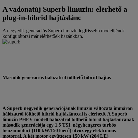
A vadonatúj Superb limuzin: elérhető a
plug-in-hibrid hajtáslánc
A negyedik generációs Superb limuzin legfrissebb modelljének
konfigurátorai már elérhetőek hazánkban.
Második generációs hálózatról tölthető hibrid hajtás
A Superb negyedik generációjának limuzin változata immáron
hálózatról tölthető hibrid hajtáslánccal is elérhető. A Superb
limuzin PHEV modell hálózatról tölthető hibrid hajtásláncának
második generációja egy 1.5 TSI, négyhengeres turbós
benzinmotort (110 kW/150 lóerő) ötvöz egy elektromos
motorral. A két motor együttesen 150 kW (204 LE)