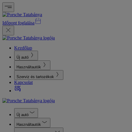
Időpont foglalása
Kezdőlap
Új autó
Használtautók
Szerviz és tartozékok
Kapcsolat
Új autó
Használtautók