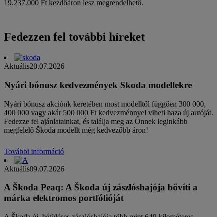
19.237.000 Ft kezdőáron lesz megrendelhető.
Fedezzen fel további híreket
Aktuális
20.07.2026
Nyári bónusz kedvezmények Skoda modellekre
Nyári bónusz akciónk keretében most modelltől függően 300 000,
400 000 vagy akár 500 000 Ft kedvezménnyel viheti haza új autóját.
Fedezze fel ajánlatainkat, és találja meg az Önnek leginkább
megfelelő Škoda modellt még kedvezőbb áron!
További információ
Aktuális
09.07.2026
A Škoda Peaq: A Škoda új zászlóshajója bővíti a
márka elektromos portfólióját
A Škoda új, hétüléses zászlóshajója több mint 640 kilométeres