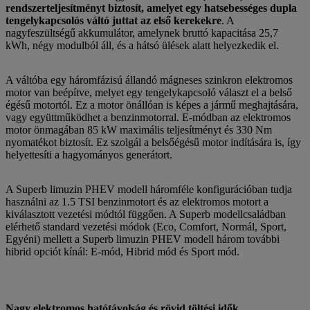
rendszerteljesítményt biztosít, amelyet egy hatsebességes dupla
tengelykapcsolós váltó juttat az első kerekekre
. A
nagyfeszültségű akkumulátor, amelynek bruttó kapacitása 25,7
kWh, négy modulból áll, és a hátsó ülések alatt helyezkedik el.
A váltóba egy háromfázisú állandó mágneses szinkron elektromos
motor van beépítve, melyet egy tengelykapcsoló választ el a belső
égésű motortól. Ez a motor önállóan is képes a jármű meghajtására,
vagy együttműködhet a benzinmotorral. E-módban az elektromos
motor önmagában 85 kW maximális teljesítményt és 330 Nm
nyomatékot biztosít. Ez szolgál a belsőégésű motor indítására is, így
helyettesíti a hagyományos generátort.
A Superb limuzin PHEV modell háromféle konfigurációban tudja
használni az 1.5 TSI benzinmotort és az elektromos motort a
kiválasztott vezetési módtól függően. A Superb modellcsaládban
elérhető standard vezetési módok (Eco, Comfort, Normál, Sport,
Egyéni) mellett a Superb limuzin PHEV modell három további
hibrid opciót kínál: E-mód, Hibrid mód és Sport mód.
Nagy elektromos hatótávolság és rövid töltési idők